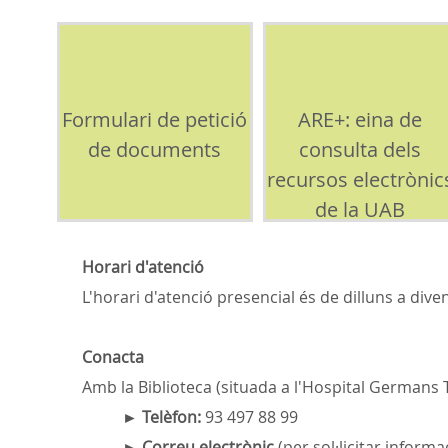
Formulari de petició
ARE+: eina de
de documents
consulta dels
recursos electrònic
de la UAB
Horari d'atenció
L'horari d'atenció presencial és de dilluns a div
Conacta
Amb la Biblioteca (situada a l'Hospital Germans T
►
Telèfon:
93 497 88 99
►
Correu electrònic
(per sol·licitar informa