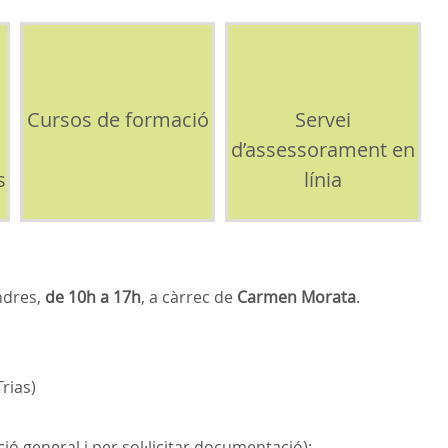
Cursos de formació
Servei
d’assessorament en
s
línia
endres,
de 10h a 17h
, a càrrec de
Carmen Morata
.
rias)
ció general i per sol·licitar documentació):