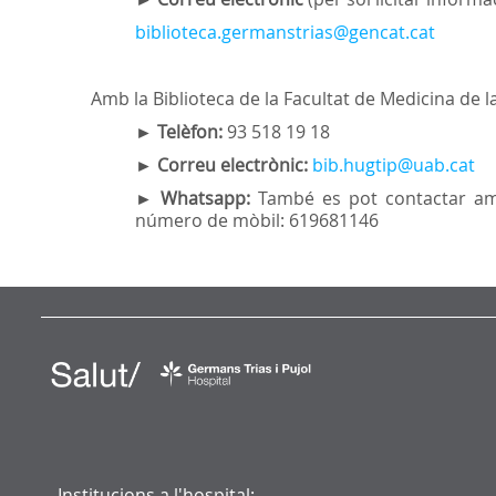
biblioteca.germanstrias@gencat.cat
Amb la Biblioteca de la Facultat de Medicina de l
►
Telèfon:
93 518 19 18
►
Correu electrònic:
bib.hugtip@uab.cat
►
Whatsapp:
També es pot contactar am
número de mòbil: 619681146
Institucions a l'hospital: