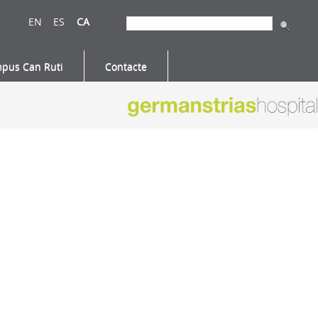
EN
ES
CA
pus Can Ruti
Contacte