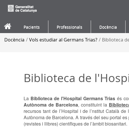
Salta al contigut
Pacients
Professionals
Docència
Docència
/
Vols estudiar al Germans Trias?
/
Biblioteca d
Biblioteca de l'Hosp
La
Biblioteca de l'Hospital Germans Trias
és co
Autònoma de Barcelona
, constituint la
Bibliotec
recursos tant de l’Hospital i de l’nstitut Català d
Autònoma de Barcelona. A través del seu portal es p
(revistes i llibres) científiques de l’àmbit biosanitari.