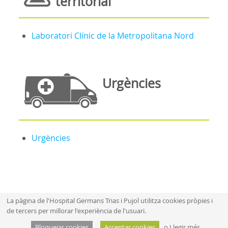
territorial
Laboratori Clínic de la Metropolitana Nord
Urgències
Urgències
La pàgina de l'Hospital Germans Trias i Pujol utilitza cookies pròpies i
de tercers per millorar l'experiència de l'usuari.
Mapa web
Aví­s legal
Bloquejar cookies
Acceptar cookies
o
Llegir més