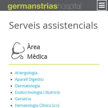
Salta al contigut
Serveis assistencials
Àrea
Mèdica
Al·lergologia
Aparell Digestiu
Dermatologia
Endocrinologia i Nutrició
Geriatria
Hematologia Clínica (
)
ICO